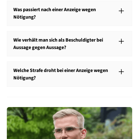
grundsätzlich keine Verurteilung. Eine Verurteilung
Was passiert nach einer Anzeige wegen
droht nur, wenn das Gericht keine Zweifel daran hat,
Nötigung?
dass die Straftat begangen wurde.
Nach einer Anzeige wegen Nötigung nimmt die Polizei
die Ermittlungen auf. Wenn es der Polizei gelingt, den
Wie verhält man sich als Beschuldigter bei
Täter zu ermitteln, droht eine Anklage vor Gericht.
Aussage gegen Aussage?
In einer Aussage-gegen-Aussage-Situation ist es als
Beschuldigter sinnvoll, Beweismittel vorzulegen,
Welche Strafe droht bei einer Anzeige wegen
welche Ihre Unschuld beweisen.
Nötigung?
Wenn Sie wegen Nötigung angezeigt werden, droht
eine Strafe von bis zu drei Jahren Gefängnis. Bei der
Nötigung erfolgt in den meisten Fällen eine
Verurteilung zu einer Geldstrafe.