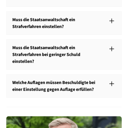
% aller Strafverfahren werden eingestellt.
Ein Strafverfahren wird eingestellt, wenn der
Beschuldigte unschuldig ist oder die Schuld des
Muss die Staatsanwaltschaft ein
Beschuldigten gering ist.
Strafverfahren einstellen?
Die Staatsanwaltschaft muss ein Strafverfahren
einstellen, wenn der Beschuldigte unschuldig ist.
Muss die Staatsanwaltschaft ein
Strafverfahren bei geringer Schuld
einstellen?
Die Staatsanwaltschaft kann selbst entscheiden, ob
sie ein Strafverfahren bei geringer Schuld einstellt
Welche Auflagen müssen Beschuldigte bei
oder weiterlaufen lässt.
einer Einstellung gegen Auflage erfüllen?
Wenn die Einstellung eines Ermittlungsverfahrens
davon abhängig ist, dass eine Auflage erfüllt wird,
besteht die Auflage in den meisten Fällen in einer
Geldzahlung.