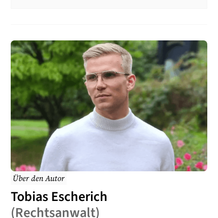
Eine Verurteilung wegen sexueller Nötigung wird im
Führungszeugnis eingetragen. Es dauert einige Jahre,
bis die Verurteilung wieder aus dem Führungszeugnis
gelöscht wird.
Über den Autor
Tobias Escherich
(
Rechtsanwalt
)