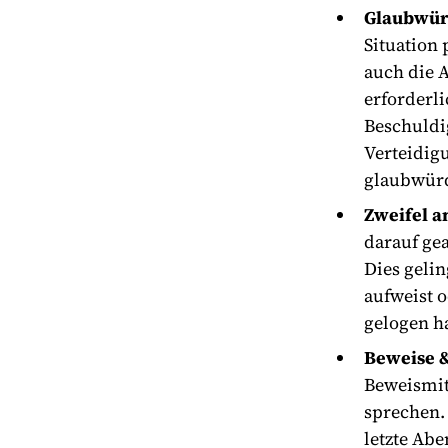
Glaubwürd
Situation 
auch die A
erforderl
Beschuldig
Verteidig
glaubwürd
Zweifel a
darauf ge
Dies geli
aufweist 
gelogen ha
Beweise &
Beweismit
sprechen.
letzte Abe