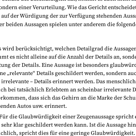
ondern einer Verurteilung. Wie das Gericht entscheidet
 auf der Würdigung der zur Verfügung stehenden Aussa
r beiden Aussagen spielen unter anderem die folgend
Es wird berücksichtigt, welchen Detailgrad die Aussage
t es nicht alleine auf die Anzahl der Details an, sond
tung der Details. Eine Aussage ist besonders glaubwür
ine „relevante“ Details geschildert werden, sondern au
t irrelevante – Details erinnert werden. Das menschlic
ich bei tatsächlich Erlebtem an scheinbar irrelevante D
orkommen, dass sich das Gehirn an die Marke der Schu
kenden Autos usw. erinnert.
 Für die Glaubwürdigkeit einer Zeugenaussage spricht 
 sehr klar geschildert werden kann. Ist die Aussage hi
hlich, spricht dies für eine geringe Glaubwürdigkeit.