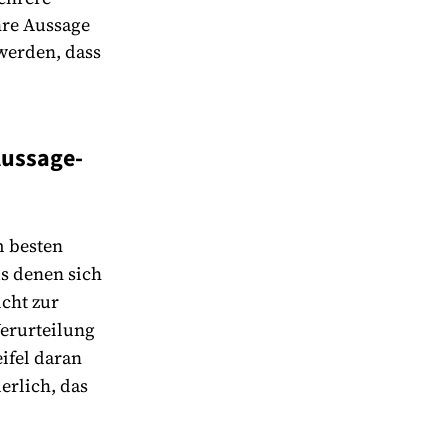
hre Aussage
werden, dass
Aussage-
m besten
us denen sich
cht zur
Verurteilung
ifel daran
erlich, das