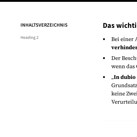
Das wichti
INHALTSVERZEICHNIS
Heading 2
Bei einer
verhinde
Der Beschu
wenn das 
„
In dubio
Grundsatz 
keine Zwe
Verurteil