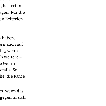
, basiert im
gen. Für die
en Kriterien
n haben.
ern auch auf
dig, wenn
ch weitere –
he Gehirn
etails. So
he, die Farbe
es, wenn das
ngegen in sich