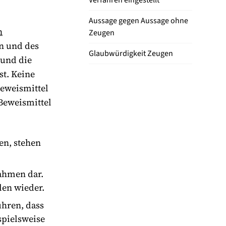
Verfahren eingestellt
Aussage gegen Aussage ohne
n
Zeugen
en und des
Glaubwürdigkeit Zeugen
 und die
st. Keine
Beweismittel
Beweismittel
en, stehen
nahmen dar.
len wieder.
ühren, dass
spielsweise