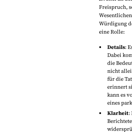
Freispruch, s
Wesentlichen
Würdigung de
eine Rolle:
Details
: 
Dabei komm
die Bedeu
nicht alle
für die Ta
erinnert s
kann es v
eines par
Klarheit
:
Berichtete
widersprüc