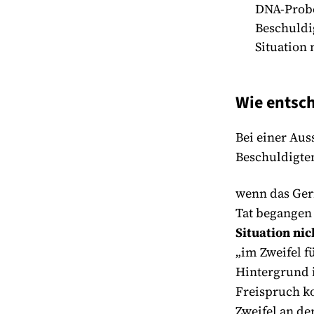
DNA-Proben
Beschuldi
Situation
Wie entsch
Bei einer Aus
Beschuldigte
wenn das Geri
Tat begangen 
Situation ni
„im Zweifel f
Hintergrund i
Freispruch k
Zweifel an de