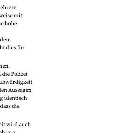
mehrere
lweise mit
ne hohe
n dem
t dies für
men.
 die Polizei
aubwürdigkeit
 den Aussagen
g identisch
 dass die
it wird auch
mehrere