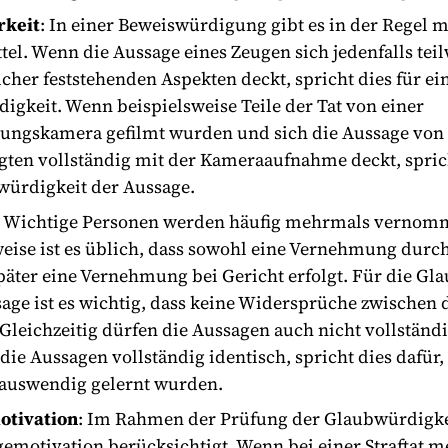
rkeit
: In einer Beweiswürdigung gibt es in der Regel 
el. Wenn die Aussage eines Zeugen sich jedenfalls tei
cher feststehenden Aspekten deckt, spricht dies für ei
igkeit. Wenn beispielsweise Teile der Tat von einer
ngskamera gefilmt wurden und sich die Aussage vo
gten vollständig mit der Kameraaufnahme deckt, sprich
würdigkeit der Aussage.
: Wichtige Personen werden häufig mehrmals vernom
eise ist es üblich, dass sowohl eine Vernehmung durch
später eine Vernehmung bei Gericht erfolgt. Für die Gl
sage ist es wichtig, dass keine Widersprüche zwischen
Gleichzeitig dürfen die Aussagen auch nicht vollständi
 die Aussagen vollständig identisch, spricht dies dafür,
auswendig gelernt wurden.
otivation
: Im Rahmen der Prüfung der Glaubwürdigke
gemotivation berücksichtigt. Wenn bei einer Straftat 