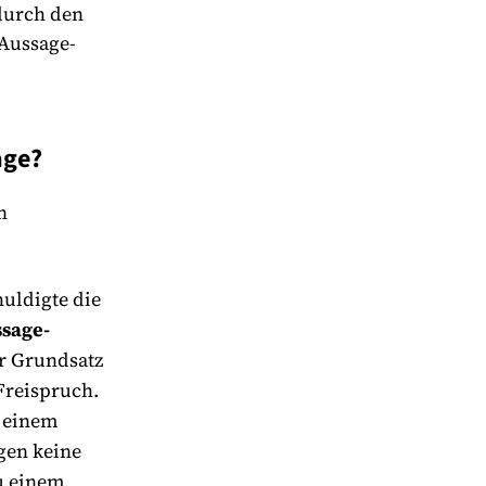
 durch den
-Aussage-
age?
n
huldigte die
sage-
r Grundsatz
Freispruch.
u einem
gen keine
zu einem