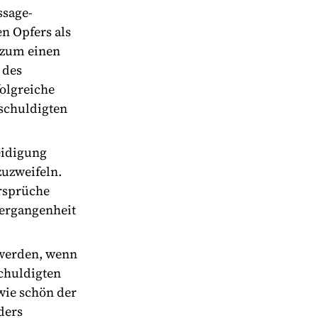
ssage-
en Opfers als
s zum einen
 des
folgreiche
eschuldigten
eidigung
zuzweifeln.
ersprüche
Vergangenheit
 werden, wenn
schuldigten
wie schön der
ders