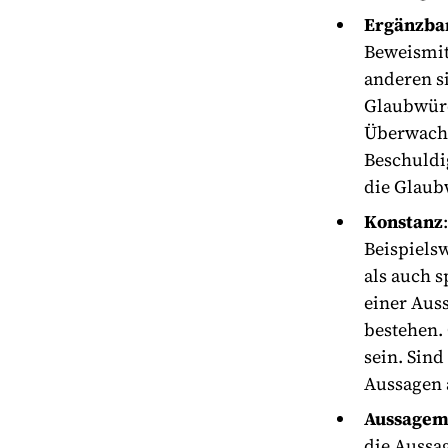
Ergänzba
Beweismitt
anderen si
Glaubwürd
Überwachu
Beschuldi
die Glaub
Konstanz
Beispielsw
als auch 
einer Aus
bestehen. 
sein. Sind
Aussagen 
Aussagem
die Aussa