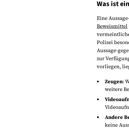
Was ist ei
Eine Aussage-
Beweismittel
vermeintliche
Polizei beson
Aussage-gegen
zur Verfügung
vorliegen, li
Zeugen
: 
weitere B
Videoauf
Videoaufn
Andere B
keine Aus