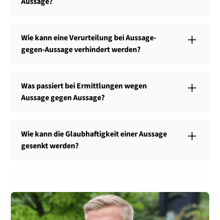
Aussage?
wegen Geringfügigkeit in Betracht.
Bei einer Aussage-gegen-Aussage-Situation kann es
zu einer Verurteilung kommen, wenn das Gericht
Wie kann eine Verurteilung bei Aussage-
keine Zweifel an der Darstellung des vermeintlichen
gegen-Aussage verhindert werden?
Opfers hat.
Eine Verurteilung kann bei Aussage-gegen-Aussage
verhindert werden, indem im Rahmen der
Was passiert bei Ermittlungen wegen
Verteidigung erhebliche Zweifel an der Richtigkeit der
Aussage gegen Aussage?
Aussage des Opfers hervorgerufen werden.
Wenn eine Aussage-gegen-Aussage-Situation
vorliegt, versucht die Polizei zu ermitteln, was
Wie kann die Glaubhaftigkeit einer Aussage
wirklich vorgefallen ist und weitere Beweismittel zu
gesenkt werden?
finden.
Die Glaubhaftigkeit einer Aussage kann dadurch
reduziert werden, dass aufgezeigt wird, dass die
Aussage nicht zutrifft (z. B. weil sie widersprüchlich
ist) oder die Person psychisch krank ist, sodass das
Risiko besteht, dass die Aussage ausgedacht ist.