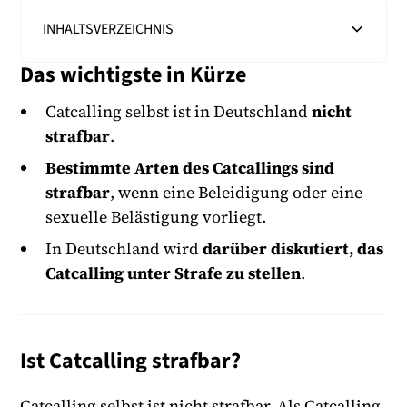
INHALTSVERZEICHNIS
Das wichtigste in Kürze
Heading 2
Catcalling selbst ist in Deutschland
nicht
strafbar
.
Bestimmte Arten des Catcallings sind
strafbar
, wenn eine Beleidigung oder eine
sexuelle Belästigung vorliegt.
In Deutschland wird
darüber diskutiert, das
Catcalling unter Strafe zu stellen
.
Ist Catcalling strafbar?
Catcalling selbst ist nicht strafbar. Als Catcalling