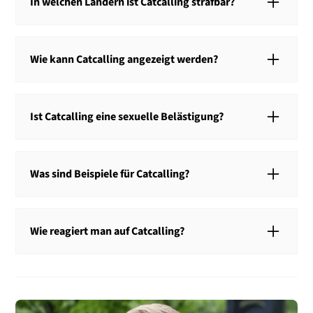
In welchen Ländern ist Catcalling strafbar?
Catcalling ist beispielsweise in Spanien, Portugal
oder Frankreich strafbar. In Deutschland ist Catcalling
Wie kann Catcalling angezeigt werden?
nur in Ausnahmefällen strafbar.
Eine Anzeige wegen Catcalling kann bei jeder Polizei
abgegeben werden. Anzeigen können teilweise auch
Ist Catcalling eine sexuelle Belästigung?
online abgegeben werden, es ist allerdings meistens
sinnvoller, eine Anzeige in Person abzugeben.
Catcalling stellt nur eine sexuelle Belästigung dar,
wenn es zu einer Berührung kommt. Hintergrund ist,
Was sind Beispiele für Catcalling?
dass die sexuelle Belästigung in Deutschland eine
Berührung voraussetzt.
Beispiele für Catcalling sind das Hinterherrufen oder
Pfeifen. Auch oberflächliche Kommentare zum
Wie reagiert man auf Catcalling?
Aussehen des Opfers stellen eine sexuelle
Belästigung dar.
Wenn Sie von Catcalling betroffen sind, ist es
meistens sinnvoll, das Verhalten zu ignorieren.
Andernfalls besteht das Risiko, dass die Situation
eskaliert und es zum Streit kommt.