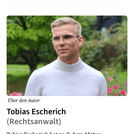
Verdachtskündigung rechtfertigen, wenn der
Arbeitgeber alles getan hat, um den Sachverhalt
aufzuklären, es überwiegend wahrscheinlich ist, dass
der Verdacht zutrifft und eine sehr schwerwiegende
sexuelle Belästigung vorliegt.
Über den Autor
Tobias Escherich
(
Rechtsanwalt
)