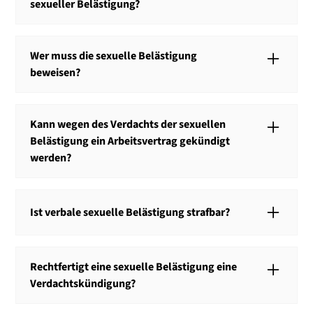
sexueller Belästigung?
Bei einer Anzeige wegen sexueller Belästigung sollten
Sie unmittelbar einen Anwalt kontaktieren. Für die
Wer muss die sexuelle Belästigung
besten Verteidigungschancen ist es wichtig, dass Sie
beweisen?
sich zeitnah bei einem Anwalt melden.
Die sexuelle Belästigung muss die Staatsanwaltschaft
beweisen. Wenn es zu einer Kündigung kommt, muss
Kann wegen des Verdachts der sexuellen
der Arbeitgeber die sexuelle Belästigung beweisen.
Belästigung ein Arbeitsvertrag gekündigt
werden?
Eine Kündigung des Arbeitsvertrages wegen des
Verdachts der sexuellen Belästigung ist möglich,
Ist verbale sexuelle Belästigung strafbar?
wenn der Vorwurf sehr schwerwiegend ist und der
Arbeitgeber alles für die Aufklärung getan hat.
Die sexuelle Belästigung nach § 184i StGB setzt eine
Berührung voraus, sodass die verbale sexuelle
Rechtfertigt eine sexuelle Belästigung eine
Belästigung nur als Beleidigung strafbar sein kann.
Verdachtskündigung?
Die sexuelle Belästigung kann eine